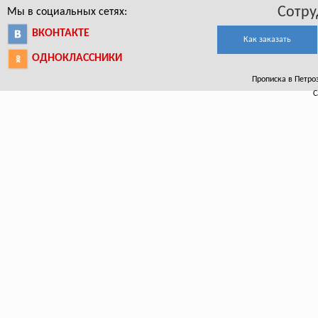
Сотру
Мы в социальных сетях:
ВКОНТАКТЕ
Как заказать
ОДНОКЛАССНИКИ
Прописка в Петроз
С