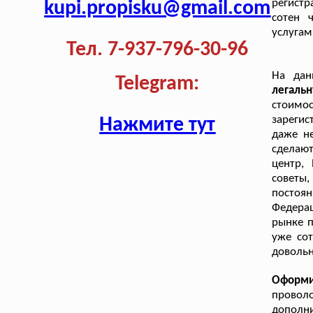
регистр
kupi.propisku@gmail.com
сотен 
услугам
Тел. 7-937-796-30-96
На дан
Telegram:
легаль
стоимо
зарегис
Нажмите тут
даже не
сделают
центр,
советы
постоя
Федера
рынке п
уже сот
доволь
Оформи
провол
дополни