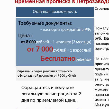
Временная прописка в Петрозавод
Страниц
Отличная возможность
Требуемые документы:
Пожалу
- паспорта гражданина РФ;
запомн
Цена :
руб. (з
от 8 000
рублей - 1 человек (3 месяца)
помещен
от 7 000
регистр
рублей - 1 взрослый
Бесплатно
На нас
ребенок
пропис
примит
Справка
- средне рыночная стоимость
поднима
официальной
прописки от 9 500 рублей
за 3 м
регист
Обращайтесь и получите
можете
легальную регистрацию за 2
наши ме
имеют п
дня по приемлемой цене.
Мы с ув