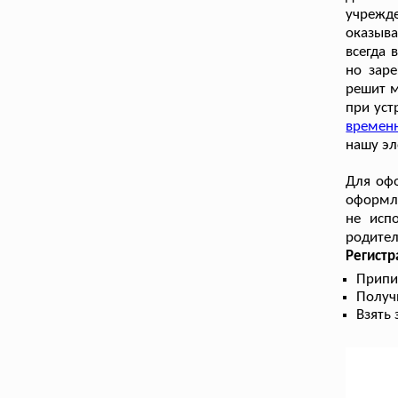
учрежде
оказыва
всегда 
но зар
решит 
при уст
временн
нашу эл
Для офо
оформле
не исп
родител
Регист
Припи
Получ
Взять